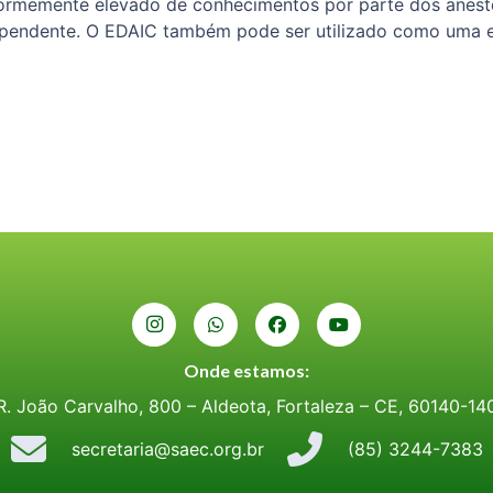
formemente elevado de conhecimentos por parte dos aneste
ependente. O EDAIC também pode ser utilizado como uma e
Onde estamos:
R. João Carvalho, 800 – Aldeota, Fortaleza – CE, 60140-14
secretaria@saec.org.br
(85) 3244-7383