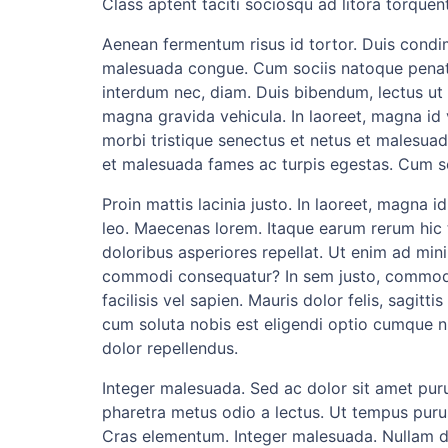
Class aptent taciti sociosqu ad litora torque
Aenean fermentum risus id tortor. Duis cond
malesuada congue. Cum sociis natoque penatibu
interdum nec, diam. Duis bibendum, lectus ut 
magna gravida vehicula. In laoreet, magna id 
morbi tristique senectus et netus et malesuad
et malesuada fames ac turpis egestas. Cum so
Proin mattis lacinia justo. In laoreet, magna 
leo. Maecenas lorem. Itaque earum rerum hic t
doloribus asperiores repellat. Ut enim ad min
commodi consequatur? In sem justo, commodo ut,
facilisis vel sapien. Mauris dolor felis, sagitt
cum soluta nobis est eligendi optio cumque 
dolor repellendus.
Integer malesuada. Sed ac dolor sit amet pur
pharetra metus odio a lectus. Ut tempus purus
Cras elementum. Integer malesuada. Nullam d