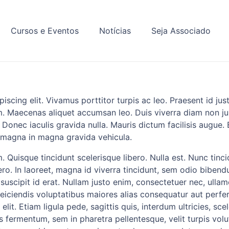
Cursos e Eventos
Notícias
Seja Associado
iscing elit. Vivamus porttitor turpis ac leo. Praesent id ju
m. Maecenas aliquet accumsan leo. Duis viverra diam non j
 Donec iaculis gravida nulla. Mauris dictum facilisis augue.
t magna in magna gravida vehicula.
. Quisque tincidunt scelerisque libero. Nulla est. Nunc tinc
ro. In laoreet, magna id viverra tincidunt, sem odio bibendu
suscipit id erat. Nullam justo enim, consectetuer nec, ullam
 reiciendis voluptatibus maiores alias consequatur aut perfe
lit. Etiam ligula pede, sagittis quis, interdum ultricies, sce
fermentum, sem in pharetra pellentesque, velit turpis volut