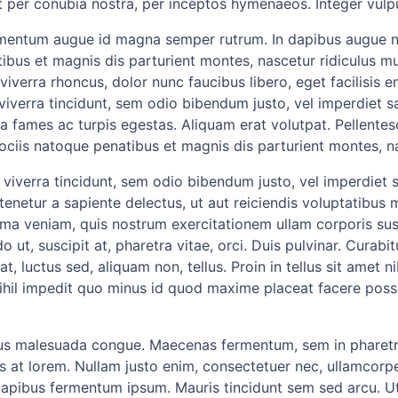
nt per conubia nostra, per inceptos hymenaeos. Integer vul
imentum augue id magna semper rutrum. In dapibus augue no
s et magnis dis parturient montes, nascetur ridiculus mus. 
viverra rhoncus, dolor nunc faucibus libero, eget facilisis 
viverra tincidunt, sem odio bibendum justo, vel imperdiet sa
a fames ac turpis egestas. Aliquam erat volutpat. Pellentes
ciis natoque penatibus et magnis dis parturient montes, na
id viverra tincidunt, sem odio bibendum justo, vel imperdiet
enetur a sapiente delectus, ut aut reiciendis voluptatibus 
ima veniam, quis nostrum exercitationem ullam corporis susci
 suscipit at, pharetra vitae, orci. Duis pulvinar. Curabitur
is at, luctus sed, aliquam non, tellus. Proin in tellus sit amet
nihil impedit quo minus id quod maxime placeat facere pos
us malesuada congue. Maecenas fermentum, sem in pharetra p
 at lorem. Nullam justo enim, consectetuer nec, ullamcorper 
apibus fermentum ipsum. Mauris tincidunt sem sed arcu. U