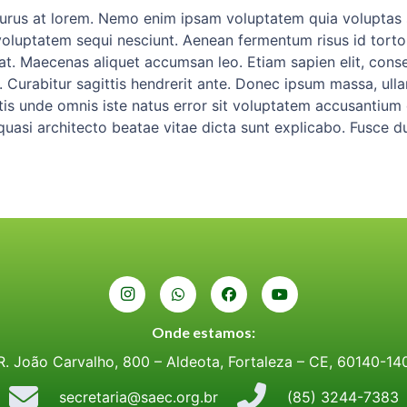
urus at lorem. Nemo enim ipsam voluptatem quia voluptas si
luptatem sequi nesciunt. Aenean fermentum risus id tortor. 
. Maecenas aliquet accumsan leo. Etiam sapien elit, consequ
 Curabitur sagittis hendrerit ante. Donec ipsum massa, ullam
atis unde omnis iste natus error sit voluptatem accusanti
quasi architecto beatae vitae dicta sunt explicabo. Fusce du
Onde estamos:
R. João Carvalho, 800 – Aldeota, Fortaleza – CE, 60140-14
secretaria@saec.org.br
(85) 3244-7383