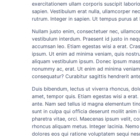
exercitationem ullam corporis suscipit labor
sapien. Vestibulum erat nulla, ullamcorper n
rutrum. Integer in sapien. Ut tempus purus at
Nullam justo enim, consectetuer nec, ullamcor
vestibulum interdum. Praesent id justo in neq
accumsan leo. Etiam egestas wisi a erat. Cras
ipsum. Ut enim ad minima veniam, quis nostru
aliquam vestibulum ipsum. Donec ipsum massa, 
nonummy ac, erat. Ut enim ad minima veniam, 
consequatur? Curabitur sagittis hendrerit ante
Duis bibendum, lectus ut viverra rhoncus, dolo
amet, tempor quis. Etiam egestas wisi a erat. N
ante. Nam sed tellus id magna elementum tinc
sunt in culpa qui officia deserunt mollit anim
pharetra vitae, orci. Maecenas ipsum velit, c
rhoncus aliquam metus. Integer lacinia. Nemo
dolores eos qui ratione voluptatem sequi nes