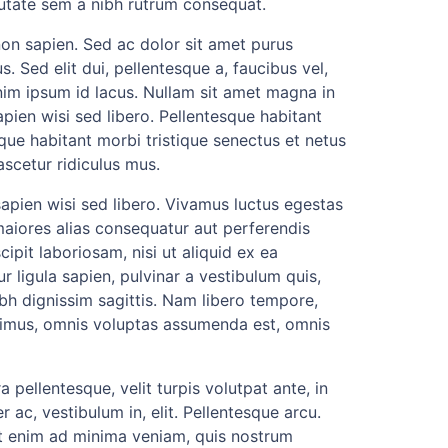
putate sem a nibh rutrum consequat.
n sapien. Sed ac dolor sit amet purus
Sed elit dui, pellentesque a, faucibus vel,
enim ipsum id lacus. Nullam sit amet magna in
pien wisi sed libero. Pellentesque habitant
que habitant morbi tristique senectus et netus
scetur ridiculus mus.
 sapien wisi sed libero. Vivamus luctus egestas
maiores alias consequatur aut perferendis
pit laboriosam, nisi ut aliquid ex ea
 ligula sapien, pulvinar a vestibulum quis,
 nibh dignissim sagittis. Nam libero tempore,
simus, omnis voluptas assumenda est, omnis
ellentesque, velit turpis volutpat ante, in
ac, vestibulum in, elit. Pellentesque arcu.
t enim ad minima veniam, quis nostrum