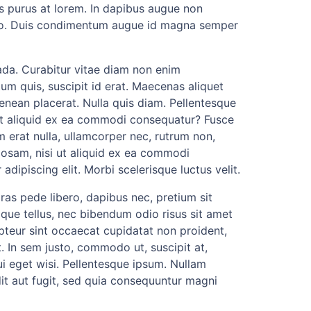
s purus at lorem. In dapibus augue non
usto. Duis condimentum augue id magna semper
uada. Curabitur vitae diam non enim
um quis, suscipit id erat. Maecenas aliquet
enean placerat. Nulla quis diam. Pellentesque
 ut aliquid ex ea commodi consequatur? Fusce
 erat nulla, ullamcorper nec, rutrum non,
iosam, nisi ut aliquid ex ea commodi
dipiscing elit. Morbi scelerisque luctus velit.
Cras pede libero, dapibus nec, pretium sit
tique tellus, nec bibendum odio risus sit amet
pteur sint occaecat cupidatat non proident,
t. In sem justo, commodo ut, suscipit at,
i eget wisi. Pellentesque ipsum. Nullam
it aut fugit, sed quia consequuntur magni