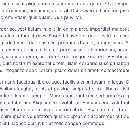
iosam, nisi ut aliquid ex ea commodi consequatur? Ut tempu
ec, rutrum non, nonummy ac, erat. Duis viverra diam non j
 lorem. Etiam quis quam. Duis pulvinar.
per ac, vestibulum in, elit. In enim a arcu imperdiet males
ue elementum ultrices. Fusce tellus odio, dapibus id ferment
 pede libero, dapibus nec, pretium sit amet, tempor quis. A
m exercitationem ullam corporis suscipit laboriosam, nisi
ullamcorper in, auctor et, scelerisque sed, est. Vestibulum
quis nostrum exercitationem ullam corporis suscipit labor
. Integer tempor. Lorem ipsum dolor sit amet, consectetuer a
r nunc faucibus libero, eget facilisis enim ipsum id lacus. 
ullam feugiat, turpis at pulvinar vulputate, erat libero tris
idunt. Integer tempor. Mauris tincidunt sem sed arcu. Exce
 id est laborum. Aliquam erat volutpat. Aliquam erat volutpa
onsectetuer eu lobortis ut, dictum at dui. Etiam commodo du
 enim ipsam voluptatem quia voluptas sit aspernatur aut od
ciunt. Donec quis nibh at felis congue commodo.