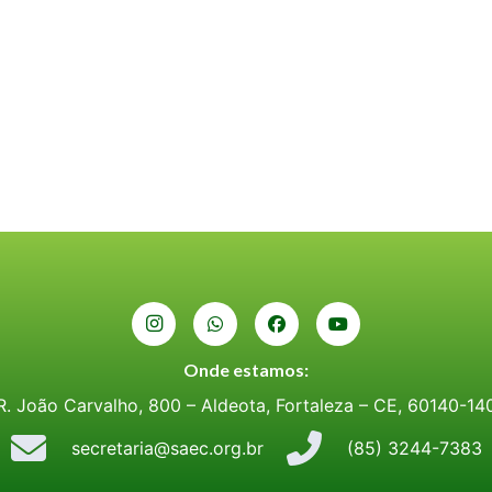
Onde estamos:
R. João Carvalho, 800 – Aldeota, Fortaleza – CE, 60140-14
secretaria@saec.org.br
(85) 3244-7383